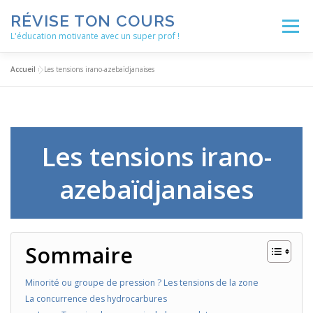
Aller
RÉVISE TON COURS
au
Menu
contenu
L'éducation motivante avec un super prof !
Accueil
»
Les tensions irano-azebaïdjanaises
ACCUEIL
ACTUALITÉS
BLOG
LES ENSEIGNEMENTS
MÉTHODOLOGIE
Les tensions irano-
azebaïdjanaises
NOS SERVICES
AUTRES RESSOURCES
Sommaire
Minorité ou groupe de pression ? Les tensions de la zone
La concurrence des hydrocarbures