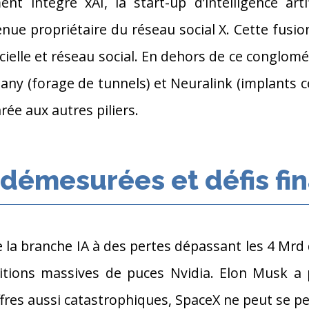
nt intégré xAI, la start-up d’intelligence art
nue propriétaire du réseau social X. Cette fusio
tificielle et réseau social. En dehors de ce conglo
ny (forage de tunnels) et Neuralink (implants c
ée aux autres piliers.
démesurées et défis fin
 la branche IA à des pertes dépassant les 4 Mrd 
ions massives de puces Nvidia. Elon Musk a p
ffres aussi catastrophiques, SpaceX ne peut se p