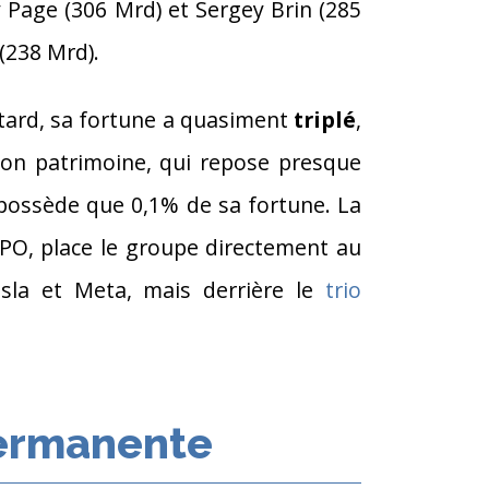
 Page (306 Mrd) et Sergey Brin (285
 (238 Mrd).
 tard, sa fortune a quasiment
triplé
,
son patrimoine, qui repose presque
e possède que 0,1% de sa fortune. La
’IPO, place le groupe directement au
esla et Meta, mais derrière le
trio
permanente