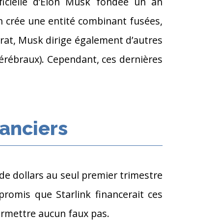
ificielle d’Elon Musk fondée un an
n crée une entité combinant fusées,
mérat, Musk dirige également d’autres
érébraux). Cependant, ces dernières
anciers
de dollars au seul premier trimestre
romis que Starlink financerait ces
ermettre aucun faux pas.