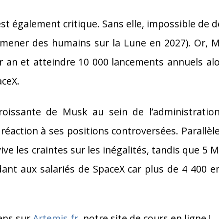
st également critique. Sans elle, impossible de d
mener des humains sur la Lune en 2027). Or, Mu
r an et atteindre 10 000 lancements annuels alor
aceX.
e croissante de Musk au sein de l’administrati
réaction à ses positions controversées. Parallèl
ive les craintes sur les inégalités, tandis que 5 
dant aux salariés de SpaceX car plus de 4 400 e
iens sur
Artemis.fr
, notre site de cours en ligne !