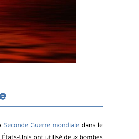
re
la
Seconde Guerre mondiale
dans le
États-Unis ont utilisé deux bombes