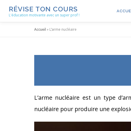
Aller
RÉVISE TON COURS
au
ACCUE
L'éducation motivante avec un super prof !
contenu
Accueil
»
L’arme nucléaire
L’arme nucléaire est un type d’arm
nucléaire pour produire une explosi