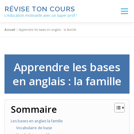
Aller
RÉVISE TON COURS
au
Menu
contenu
L'éducation motivante avec un super prof !
Accueil
»
Apprendre les bases en anglais : la famille
ACCUEIL
ACTUALITÉS
BLOG
LES ENSEIGNEMENTS
MÉTHODOLOGIE
Apprendre les bases
en anglais : la famille
NOS SERVICES
AUTRES RESSOURCES
Sommaire
Les bases en anglais la famille
Vocabulaire de base