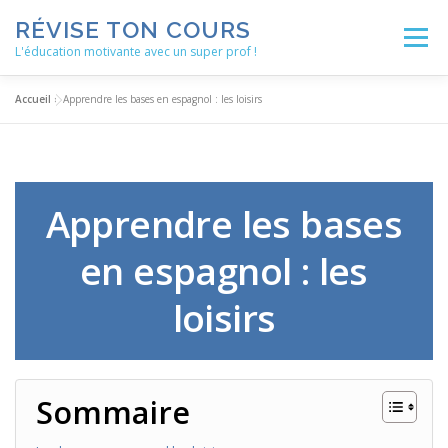
Aller
RÉVISE TON COURS
au
Menu
contenu
L'éducation motivante avec un super prof !
Accueil
»
Apprendre les bases en espagnol : les loisirs
ACCUEIL
ACTUALITÉS
BLOG
LES ENSEIGNEMENTS
MÉTHODOLOGIE
Apprendre les bases
en espagnol : les
NOS SERVICES
AUTRES RESSOURCES
loisirs
Sommaire