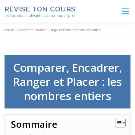
Aller
RÉVISE TON COURS
au
Menu
contenu
L'éducation motivante avec un super prof !
Accueil
»
Comparer, Encadrer, Ranger et Placer : les nombres entiers
ACCUEIL
ACTUALITÉS
BLOG
LES ENSEIGNEMENTS
MÉTHODOLOGIE
Comparer, Encadrer,
Ranger et Placer : les
NOS SERVICES
AUTRES RESSOURCES
nombres entiers
Sommaire