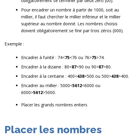
obligatoirement se terminer par deux zéro (00).
Pour encadrer un nombre à partir de 1000, soit au
millier, il faut chercher le millier inférieur et le millier
supérieur au nombre donné. Les nombres choisis
doivent obligatoirement se finir par trois zéros (000).
Exemple :
Encadrer à l’unité : 74<
75
<76 ou 76>
75
>74.
Encadrer à la dizaine : 80<
87
<90 ou 90>
87
>80.
Encadrer à la centaine : 400<
438
<500 ou 500>
438
>400.
Encadrer au millier : 5000<
5612
<6000 ou
6000>
5612
>5000.
Placer les grands nombres entiers
Placer les nombres