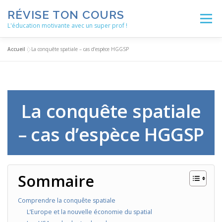
Aller
RÉVISE TON COURS
au
Menu
contenu
L'éducation motivante avec un super prof !
Accueil
»
La conquête spatiale – cas d’espèce HGGSP
ACCUEIL
ACTUALITÉS
BLOG
LES ENSEIGNEMENTS
MÉTHODOLOGIE
La conquête spatiale
– cas d’espèce HGGSP
NOS SERVICES
AUTRES RESSOURCES
Sommaire
Comprendre la conquête spatiale
L’Europe et la nouvelle économie du spatial