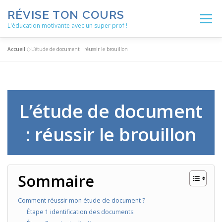
Aller
RÉVISE TON COURS
au
Menu
contenu
L'éducation motivante avec un super prof !
Accueil
»
L’étude de document : réussir le brouillon
ACCUEIL
ACTUALITÉS
BLOG
LES ENSEIGNEMENTS
MÉTHODOLOGIE
L’étude de document
: réussir le brouillon
NOS SERVICES
AUTRES RESSOURCES
Sommaire
Comment réussir mon étude de document ?
Étape 1 identification des documents