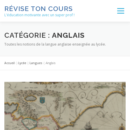
Aller
RÉVISE TON COURS
au
Menu
contenu
L'éducation motivante avec un super prof !
ACCUEIL
ACTUALITÉS
BLOG
CATÉGORIE :
ANGLAIS
Toutes les notions de la langue anglaise enseignée au lycée.
LES ENSEIGNEMENTS
MÉTHODOLOGIE
Accueil
»
Lycée
»
Langues
»
Anglais
NOS SERVICES
AUTRES RESSOURCES