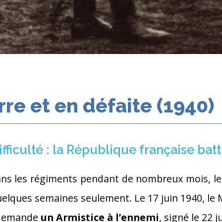
re et en défaite (1940)
fficulté : la République française bat
ans les régiments pendant de nombreux mois, le 
elques semaines seulement. Le 17 juin 1940, le M
, demande
un Armistice à l’ennemi
, signé le 22 