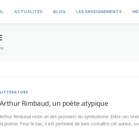
IL
ACTUALITÉS
BLOG
LES ENSEIGNEMENTS
MÉ
E
ée.
LITTÉRATURE
Arthur Rimbaud, un poète atypique
Arthur Rimbaud reste un des pionniers du symbolisme. Entre ses texte
la poésie. Pour le bac, il est pertinent de bien connaître cet auteur