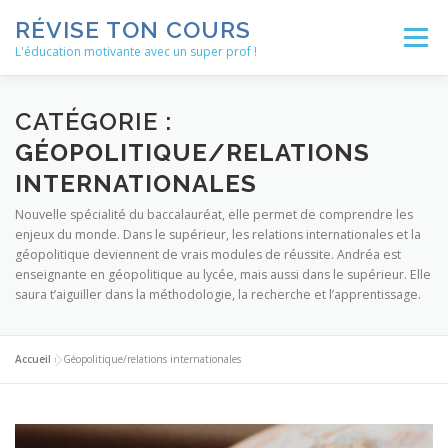
Aller
RÉVISE TON COURS
au
Menu
contenu
L'éducation motivante avec un super prof !
ACCUEIL
ACTUALITÉS
BLOG
CATÉGORIE :
GÉOPOLITIQUE/RELATIONS
INTERNATIONALES
LES ENSEIGNEMENTS
MÉTHODOLOGIE
Nouvelle spécialité du baccalauréat, elle permet de comprendre les
enjeux du monde. Dans le supérieur, les relations internationales et la
géopolitique deviennent de vrais modules de réussite. Andréa est
NOS SERVICES
AUTRES RESSOURCES
enseignante en géopolitique au lycée, mais aussi dans le supérieur. Elle
saura t’aiguiller dans la méthodologie, la recherche et l’apprentissage.
Accueil
»
Géopolitique/relations internationales