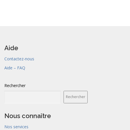
v
i
g
a
t
i
o
Aide
n
Contactez-nous
d
Aide – FAQ
e
s
a
Rechercher
r
Rechercher
t
i
c
Nous connaître
l
Nos services
e